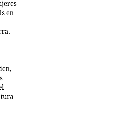
jeres
is en
a
rra.
ien,
s
el
ntura