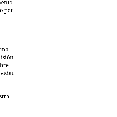
mento
o por
 una
isión
mbre
lvidar
stra