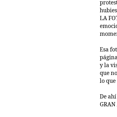
protes
hubies
LA FOT
emocio
mome
Esa fo
página
y la v
que no
lo que
De ahí
GRAN 