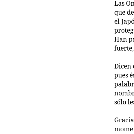
Las On
que de
el Jap
proteg
Han pa
fuerte
Dicen 
pues é
palabr
nombre
sólo l
Graci
moment