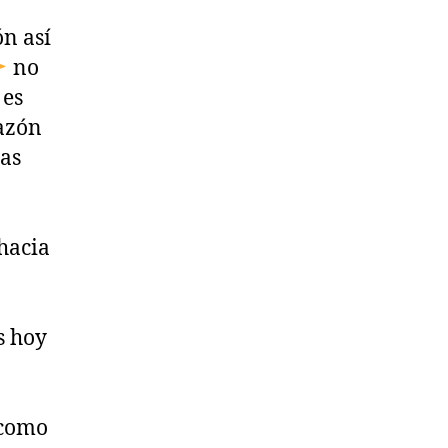
ón así
no
 es
azón
ras
hacia
s hoy
 como