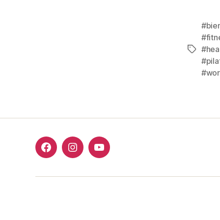
#bie
#fit
#hea
Etiqueta
#pila
#wor
Facebook
Instagram
Youtube