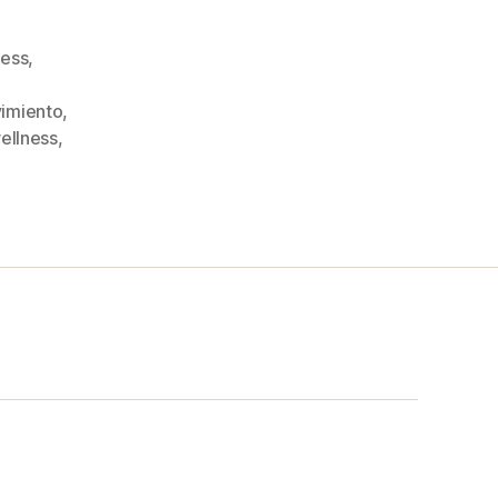
ness
,
imiento
,
ellness
,