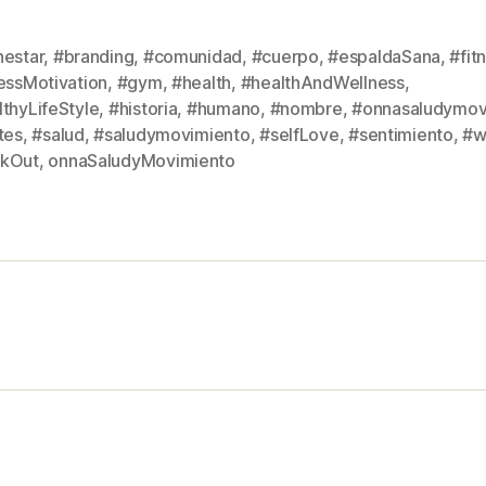
nestar
,
#branding
,
#comunidad
,
#cuerpo
,
#espaldaSana
,
#fit
nessMotivation
,
#gym
,
#health
,
#healthAndWellness
,
lthyLifeStyle
,
#historia
,
#humano
,
#nombre
,
#onnasaludymov
s
tes
,
#salud
,
#saludymovimiento
,
#selfLove
,
#sentimiento
,
#w
kOut
,
onnaSaludyMovimiento