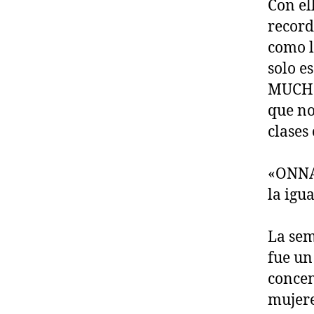
Con el
record
como l
solo e
MUCHO 
que no
clases
«ONNA
la igu
La sem
fue un
concen
mujere