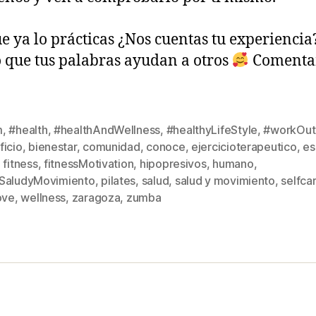
ue ya lo prácticas ¿Nos cuentas tu experiencia
 que tus palabras ayudan a otros
Comenta
m
,
#health
,
#healthAndWellness
,
#healthyLifeStyle
,
#workOut
ficio
,
bienestar
,
comunidad
,
conoce
,
ejercicioterapeutico
,
es
,
fitness
,
fitnessMotivation
,
hipopresivos
,
humano
,
s
SaludyMovimiento
,
pilates
,
salud
,
salud y movimiento
,
selfca
ove
,
wellness
,
zaragoza
,
zumba