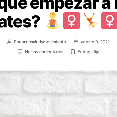
 qué empezar a 
lates?
Por
onnasaludymovimiento
agosto 9, 2021
Autor
Fecha
de
de
en
No hay comentarios
Entrada fija
la
la
¿Por
entrada
entrada
qué
empezar
a
hacer
Pilates?