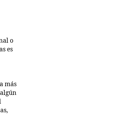
nal o
as es
la más
 algún
l
as,