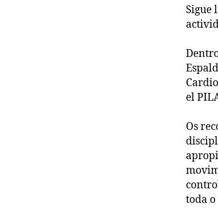
Sigue 
activi
Dentro
Espald
Cardio
el PIL
Os rec
discip
apropi
movimi
contro
toda o 