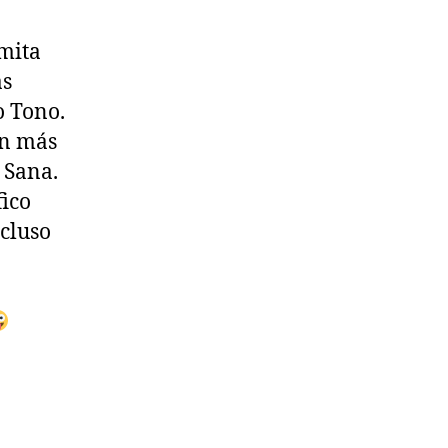
mita
ás
o Tono.
on más
 Sana.
fico
ncluso