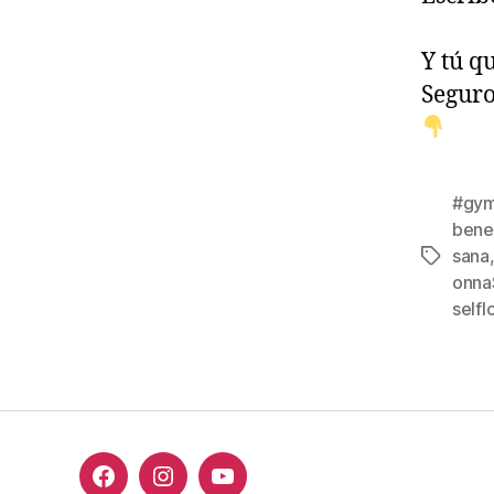
Y tú q
Seguro
#gy
bene
sana
Etiqueta
onna
selfl
Facebook
Instagram
Youtube