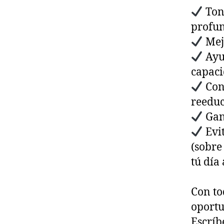
Toni
profu
Mejo
Ayud
capac
Cont
reedu
Gana
Evi
(sobre
tú día 
Con to
oportu
Escríb