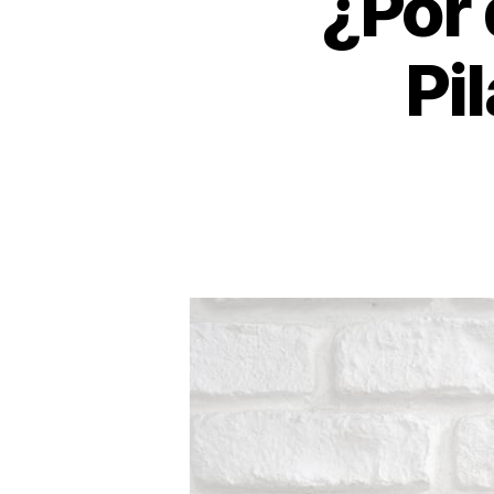
¿Por
Pi