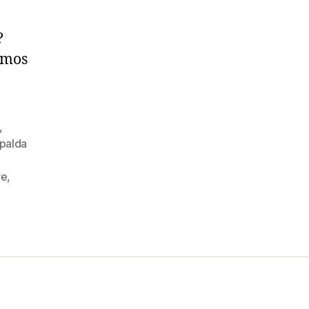
?
mos
,
palda
re
,