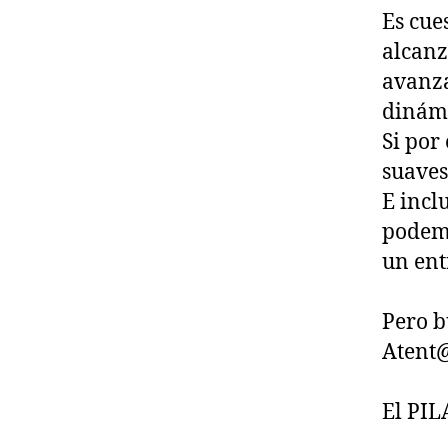
Es cue
alcanz
avanza
dinámi
Si por
suaves
E incl
podemo
un ent
Pero b
Atent
El PI