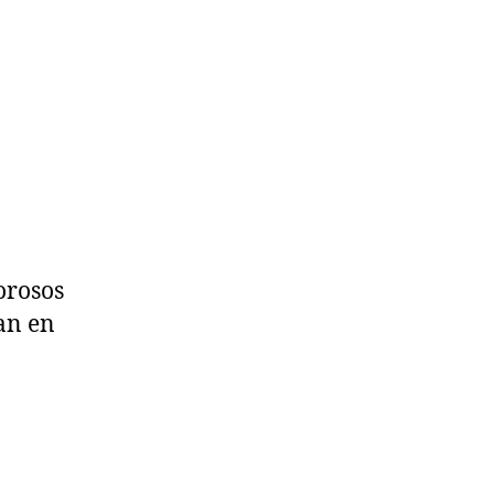
orosos
an en
a