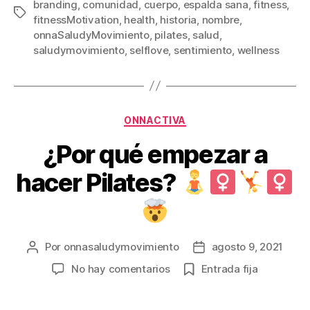
branding
,
comunidad
,
cuerpo
,
espalda sana
,
fitness
,
Etiquetas
fitnessMotivation
,
health
,
historia
,
nombre
,
onnaSaludyMovimiento
,
pilates
,
salud
,
saludymovimiento
,
selflove
,
sentimiento
,
wellness
Categorías
ONNACTIVA
¿Por qué empezar a
hacer Pilates?
Por
onnasaludymovimiento
agosto 9, 2021
Autor
Fecha
de
de
en
No hay comentarios
Entrada fija
la
la
¿Por
entrada
entrada
qué