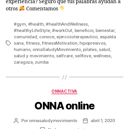
experiencia? Seguro que tus palabras ayudan a
otros
Comentamos
#gym
,
#health
,
#healthAndWellness
,
#healthyLifeStyle
,
#workOut
,
beneficio
,
bienestar
,
comunidad
,
conoce
,
ejercicioterapeutico
,
espalda
sana
,
fitness
,
fitnessMotivation
,
hipopresivos
,
Etiquetas
humano
,
onnaSaludyMovimiento
,
pilates
,
salud
,
salud y movimiento
,
selfcare
,
selflove
,
wellness
,
zaragoza
,
zumba
Categorías
ONNACTIVA
ONNA online
Por
onnasaludymovimiento
abril 1, 2020
Autor
Fecha
de
de