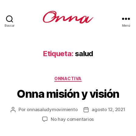
Buscar
Menú
Onna
Etiqueta:
salud
Categorías
ONNACTIVA
Onna misión y visión
Por
onnasaludymovimiento
agosto 12, 2021
Autor
Fecha
de
de
en
No hay comentarios
la
la
Onna
entrada
entrada
misión