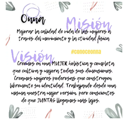
y
visión